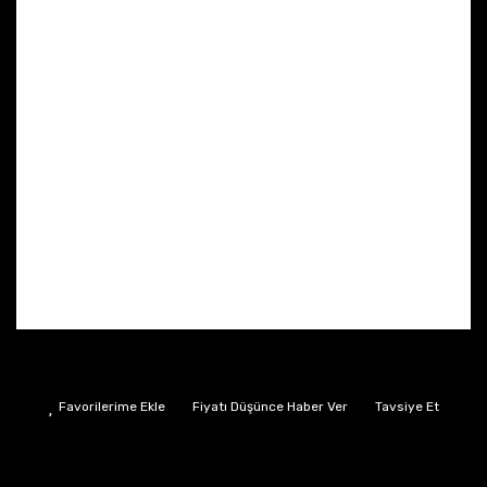
Fiyatı Düşünce Haber Ver
Tavsiye Et