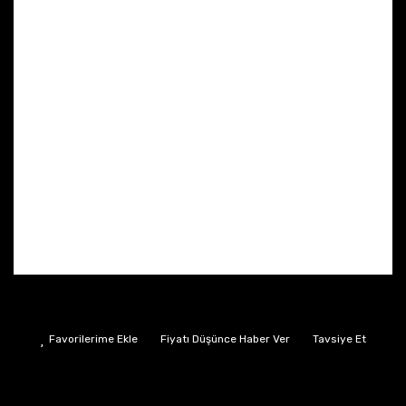
Fiyatı Düşünce Haber Ver
Tavsiye Et