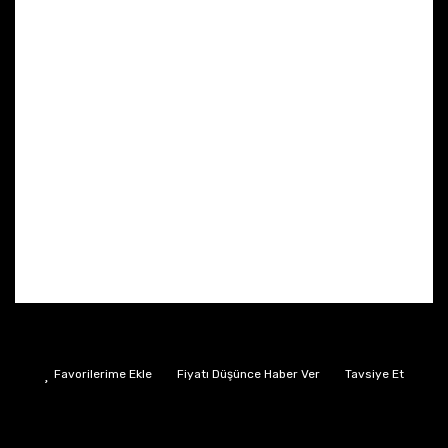
Fiyatı Düşünce Haber Ver
Tavsiye Et