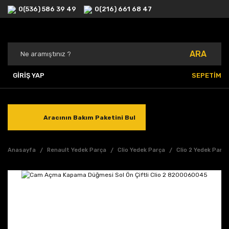
0(536) 586 39 49
0(216) 661 68 47
ARA
GİRİŞ YAP
SEPETİM
Aracının Bakım Paketini Bul
Anasayfa
Renault Yedek Parça
Clio Yedek Parça
Clio 2 Yedek Parç