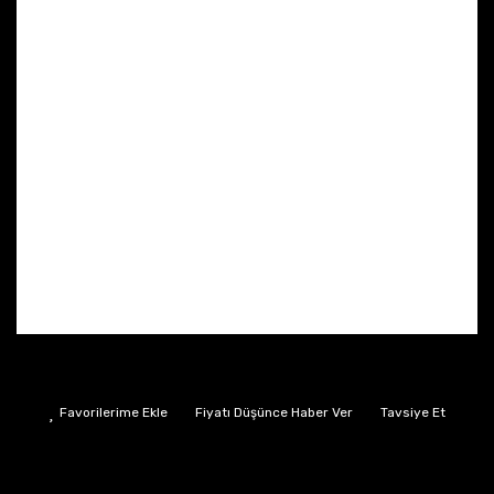
Fiyatı Düşünce Haber Ver
Tavsiye Et