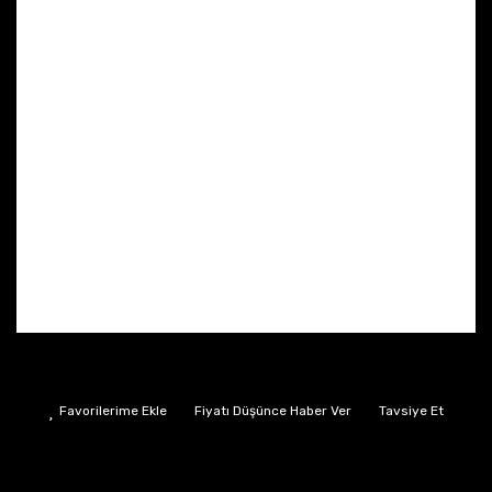
Fiyatı Düşünce Haber Ver
Tavsiye Et