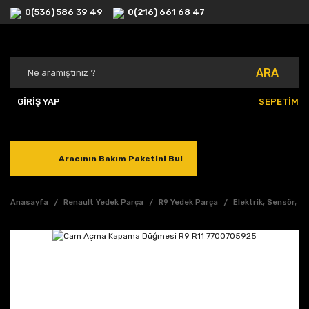
0(536) 586 39 49
0(216) 661 68 47
ARA
GİRİŞ YAP
SEPETİM
Aracının Bakım Paketini Bul
Anasayfa
Renault Yedek Parça
R9 Yedek Parça
Elektrik, Sensör, K