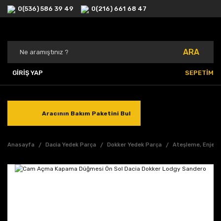
0(536) 586 39 49
0(216) 661 68 47
ARA
GİRİŞ YAP
SEPETİM
Aracının Bakım Paketini Bul
Anasayfa
Dacia Yedek Parça
Dokker Yedek Parça
Ateşleme, Enjeks