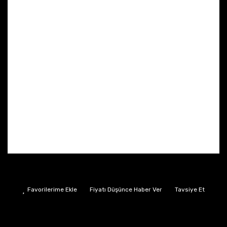
Fiyatı Düşünce Haber Ver
Tavsiye Et