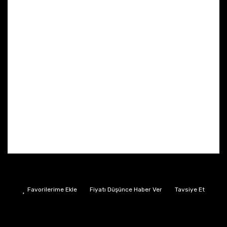
Fiyatı Düşünce Haber Ver
Tavsiye Et