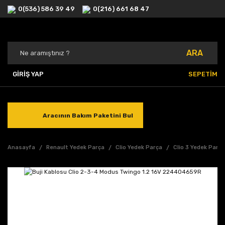
0(536) 586 39 49
0(216) 661 68 47
ARA
GİRİŞ YAP
SEPETİM
Aracının Bakım Paketini Bul
Anasayfa
Renault Yedek Parça
Clio Yedek Parça
Clio 3 Yedek Parç