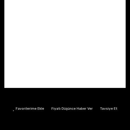
Fiyatı Düşünce Haber Ver
Tavsiye Et