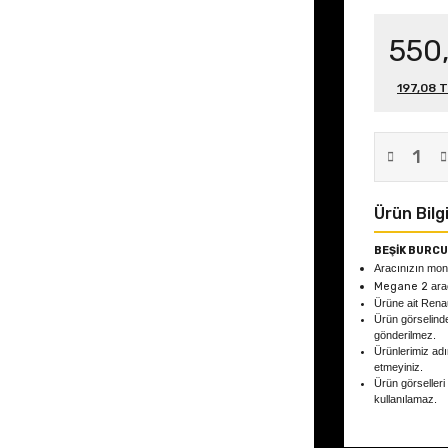
550
197,08 T
Ürün Bilgi
BEŞİK BURCU
Aracınızın mont
Megane 2
ara
Ürüne ait Rena
Ürün görselind
gönderilmez.
Ürünlerimiz adın
etmeyiniz.
Ürün görselleri
kullanılamaz.