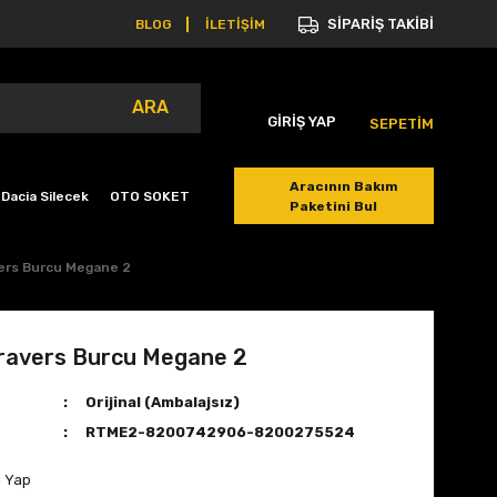
SİPARİŞ TAKİBİ
BLOG
İLETİŞİM
ARA
GİRİŞ YAP
SEPETİM
Aracının Bakım
Dacia Silecek
OTO SOKET
Paketini Bul
vers Burcu Megane 2
Travers Burcu Megane 2
Orijinal (Ambalajsız)
RTME2-8200742906-8200275524
m Yap