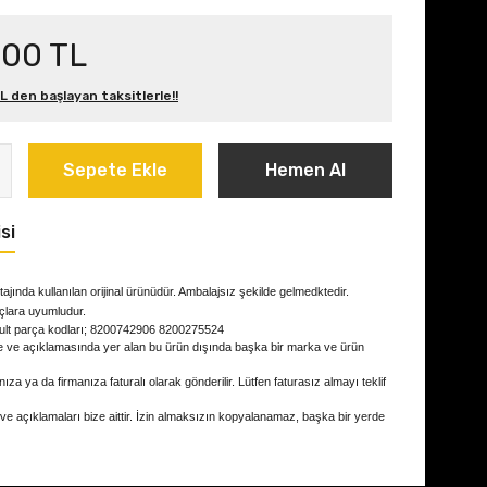
,00 TL
L den başlayan taksitlerle!!
Sepete Ekle
Hemen Al
si
ajında kullanılan orijinal ürünüdür. Ambalajsız şekilde gelmedktedir.
çlara uyumludur.
ult parça kodları; 8200742906 8200275524
e ve açıklamasında yer alan bu ürün dışında başka bir marka ve ürün
ıza ya da firmanıza faturalı olarak gönderilir. Lütfen faturasız almayı teklif
 ve açıklamaları bize aittir. İzin almaksızın kopyalanamaz, başka bir yerde