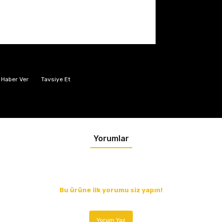
 Haber Ver
Tavsiye Et
Yorumlar
Bu ürüne ilk yorumu siz yapın!
Yorum Yaz