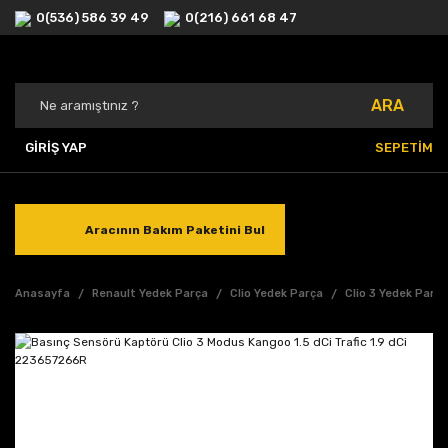
0(536) 586 39 49
0(216) 661 68 47
ARA
GİRİŞ YAP
SEPETİM
Aracının Bakım Paketini Bul
Anasayfa
Renault Yedek Parça
Clio Yedek Parça
Clio 3 Yedek Parç