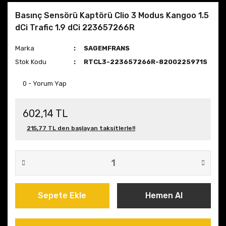
Basınç Sensörü Kaptörü Clio 3 Modus Kangoo 1.5
dCi Trafic 1.9 dCi 223657266R
Marka
SAGEMFRANS
Stok Kodu
RTCL3-223657266R-8200225971S
0 - Yorum Yap
602,14 TL
215,77 TL den başlayan taksitlerle!!
Sepete Ekle
Hemen Al