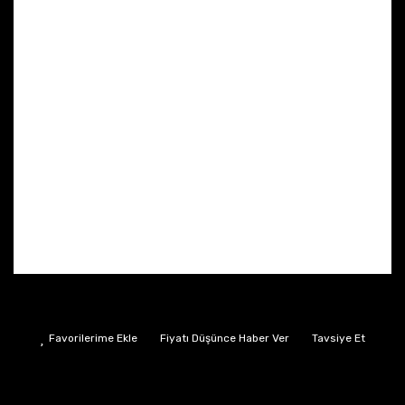
Fiyatı Düşünce Haber Ver
Tavsiye Et