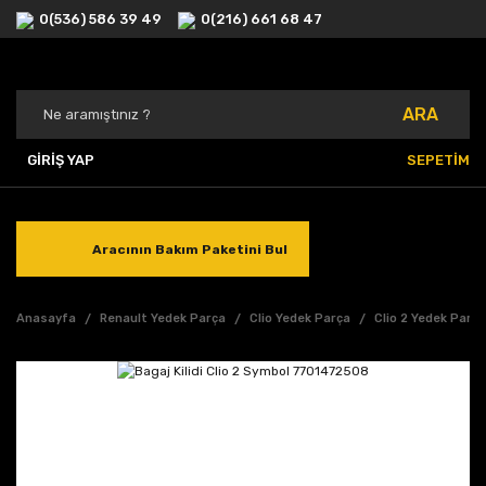
0(536) 586 39 49
0(216) 661 68 47
ARA
GİRİŞ YAP
SEPETİM
Aracının Bakım Paketini Bul
Anasayfa
Renault Yedek Parça
Clio Yedek Parça
Clio 2 Yedek Parç