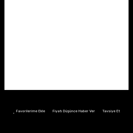
Fiyatı Düşünce Haber Ver
Tavsiye Et