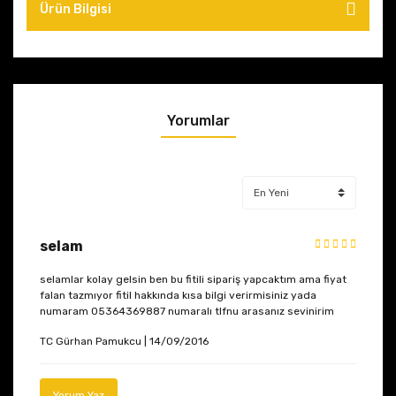
Ürün Bilgisi
Yorumlar
selam
selamlar kolay gelsin ben bu fitili sipariş yapcaktım ama fiyat
falan tazmıyor fitil hakkında kısa bilgi verirmisiniz yada
numaram 05364369887 numaralı tlfnu arasanız sevinirim
TC Gürhan Pamukcu | 14/09/2016
Yorum Yaz