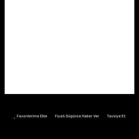
Fiyatı Düşünce Haber Ver
Tavsiye Et