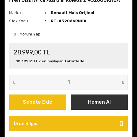
Fren Diski Arka Austral Koleos 2 432066RN0A
Marka
Renault Mais Orijinal
Stok Kodu
RT-432066RN0A
0 - Yorum Yap
28.999,00 TL
10.391,31 TL den başlayan taksitlerle!!
Sepete Ekle
Hemen Al
Ürün Bilgisi