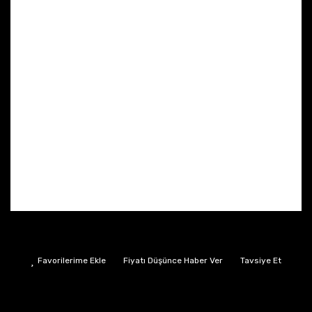
Fiyatı Düşünce Haber Ver
Tavsiye Et