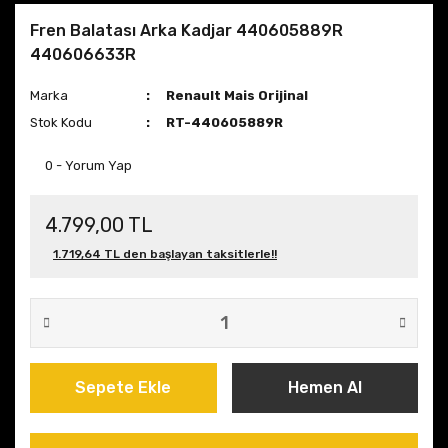
Fren Balatası Arka Kadjar 440605889R
440606633R
Marka
Renault Mais Orijinal
Stok Kodu
RT-440605889R
0 - Yorum Yap
4.799,00 TL
1.719,64 TL den başlayan taksitlerle!!
Sepete Ekle
Hemen Al