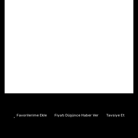
Fiyatı Düşünce Haber Ver
Tavsiye Et