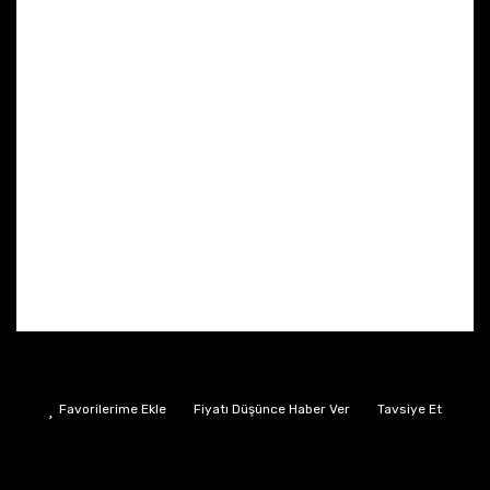
Fiyatı Düşünce Haber Ver
Tavsiye Et