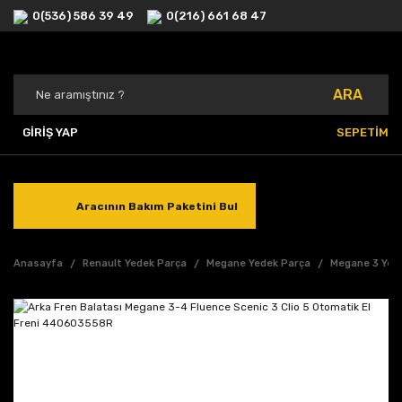
0(536) 586 39 49
0(216) 661 68 47
ARA
GİRİŞ YAP
SEPETİM
Aracının Bakım Paketini Bul
Anasayfa
Renault Yedek Parça
Megane Yedek Parça
Megane 3 Yed