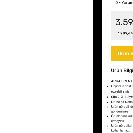
0 - Yoru
3.59
1.289,64
Ürün S
Ürün Bilgi
ARKA FREN B
Orijinal lisanslı
ettirebilirsiniz.
Clio 2-3-4 Sy
Ürüne ait Rena
Ürün görselind
gönderilmez.
Ürünlerimiz adın
etmeyiniz.
Ürün görselleri
kullanılamaz.