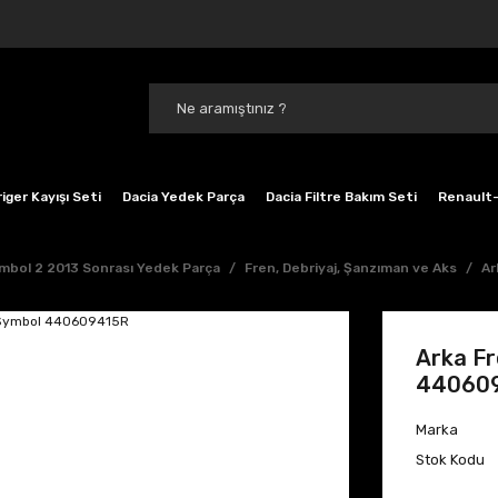
iger Kayışı Seti
Dacia Yedek Parça
Dacia Filtre Bakım Seti
Renault-
mbol 2 2013 Sonrası Yedek Parça
Fren, Debriyaj, Şanzıman ve Aks
Ar
Arka Fr
44060
Marka
Stok Kodu