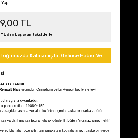
m Yap
9,00 TL
 TL den başlayan taksitlerle!!
toğumuzda Kalmamıştır. Gelince Haber Ver
si
ALATA TAKIMI
Renault Mais
ürünüdür. Orijinalliğini yetkili Renault bayilerine teyit
mbol
araçlara uyumludur.
ult parça kodları; 440609415R
e ve açıklamasında yer alan bu ürün dışında başka bir marka ve ürün
ıza ya da firmanıza faturalı olarak gönderilir. Lütfen faturasız almayı teklif
 ve açıklamaları bize aittir. İzin almaksızın kopyalanamaz, başka bir yerde