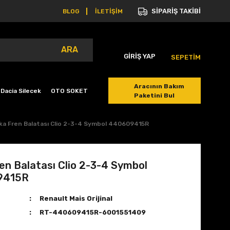
SİPARİŞ TAKİBİ
BLOG
İLETİŞİM
ARA
GİRİŞ YAP
SEPETİM
Aracının Bakım
Dacia Silecek
OTO SOKET
Paketini Bul
ka Fren Balatası Clio 2-3-4 Symbol 440609415R
en Balatası Clio 2-3-4 Symbol
9415R
Renault Mais Orijinal
RT-440609415R-6001551409