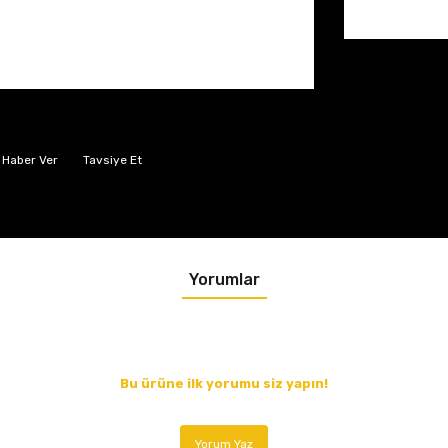
 Haber Ver
Tavsiye Et
Yorumlar
Bu ürüne ilk yorumu siz yapın!
Yorum Yaz