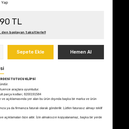
m Yap
,90 TL
 den başlayan taksitlerle!!
Sepete Ekle
Hemen Al
si
RDESİ TUTUCU KLİPSİ
ründür.
Fluence
araçlara uyumludur.
ult parça kodları; 8200191584
e ve açıklamasında yer alan bu ürün dışında başka bir marka ve ürün
ıza ya da firmanıza faturalı olarak gönderilir. Lütfen faturasız almayı teklif
 ve açıklamaları bize aittir. İzin almaksızın kopyalanamaz, başka bir yerde