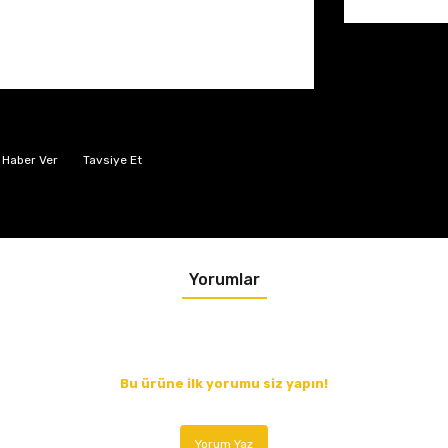
 Haber Ver
Tavsiye Et
Yorumlar
Bu ürüne ilk yorumu siz yapın!
Yorum Yaz