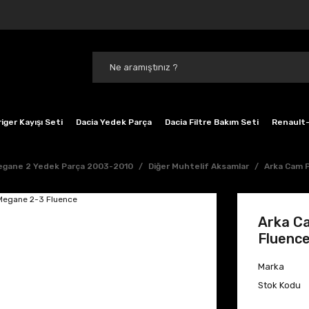
iger Kayışı Seti
Dacia Yedek Parça
Dacia Filtre Bakım Seti
Renault-
gane 2 Yedek Parça 2003-2010
Diğer Muhtelif Aksamlar
Arka Cam 
Arka C
Fluenc
Marka
Stok Kodu