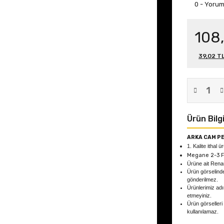
0 - Yoru
108
39,02 TL
Ürün Bilgi
ARKA CAM PE
1. Kalite ithal ü
Megane 2-3 
Ürüne ait Rena
Ürün görselind
gönderilmez.
Ürünlerimiz adın
etmeyiniz.
Ürün görselleri
kullanılamaz.