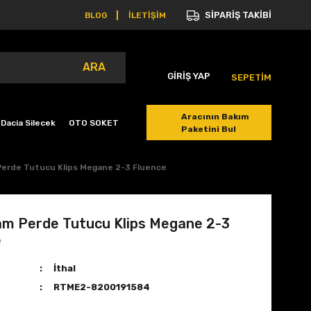
SİPARİŞ TAKİBİ
BLOG
İLETİŞİM
ARA
GİRİŞ YAP
SEPETİM
Aracının Bakım
Dacia Silecek
OTO SOKET
Paketini Bul
Perde Tutucu Klips Megane 2-3 Fluence
am Perde Tutucu Klips Megane 2-3
e
İthal
RTME2-8200191584