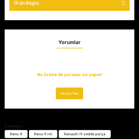
Ürün Bilgisi
Yorumlar
Bu ürüne ilk yorumu siz yapın!
Yorum Yaz
Etiketler :
Reno 9
Reno 9 rni
Renault r9 yedek parça