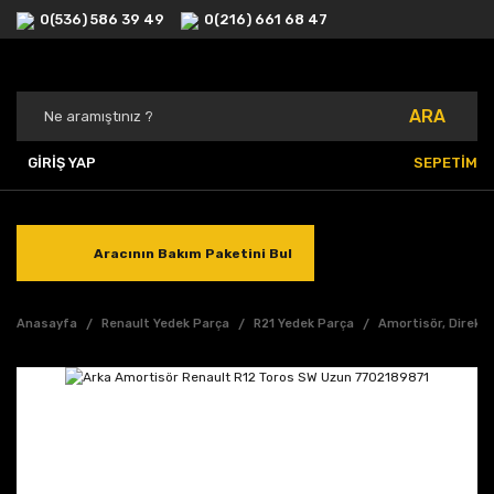
0(536) 586 39 49
0(216) 661 68 47
ARA
GİRİŞ YAP
SEPETİM
Aracının Bakım Paketini Bul
Anasayfa
Renault Yedek Parça
R21 Yedek Parça
Amortisör, Direks