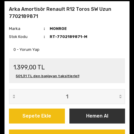
Arka Amortisör Renault R12 Toros SW Uzun
7702189871
Marka
MONROE
Stok Kodu
RT-7702189871-M
0 - Yorum Yap
1.399,00 TL
501,31 TL den başlayan taksitlerle!!
Sepete Ekle
Hemen Al