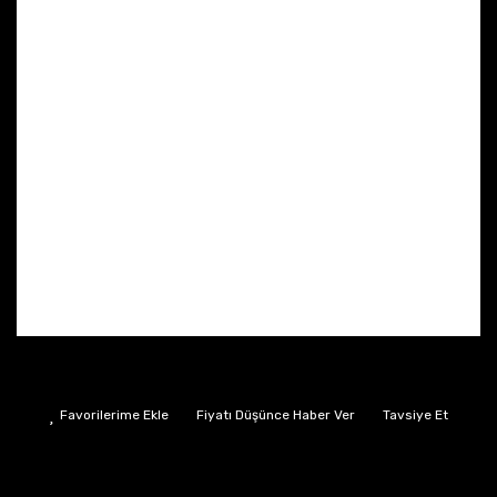
Fiyatı Düşünce Haber Ver
Tavsiye Et