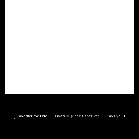
Fiyatı Düşünce Haber Ver
Tavsiye Et