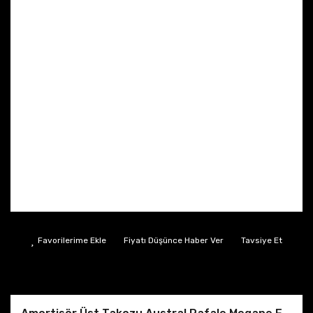
Fiyatı Düşünce Haber Ver
Tavsiye Et