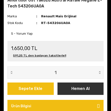
Amortisör Üst Takozu Austral Rafale Megane E-
Tech 543206UA0A
Marka
Renault Mais Orijinal
Stok Kodu
RT-543206UA0A
5 - Yorum Yap
1.650,00 TL
591,25 TL den başlayan taksitlerle!!
Sepete Ekle
Hemen Al
Ürün Bilgisi