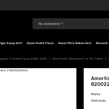
iger Kayışı Seti
Dacia Yedek Parça
Dacia Filtre Bakım Seti
Renault-
gane 2 Yedek Parça 2003-2010
Amortisör, Direksiyon ve Ön Takım
Amorti
82002
Marka
Stok Kodu