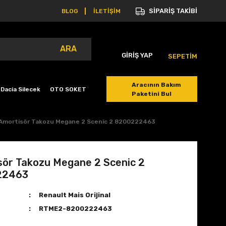
SİPARİŞ TAKİBİ
BLOG
İLETİŞİM
ARA
GİRİŞ YAP
SEPETİM
Aracının Bakım
Dacia Silecek
OTO SOKET
Paketini Bul
Amortisör Takozu Megane 2 Scenic 2 8200222463
sör Takozu Megane 2 Scenic 2
22463
Renault Mais Orijinal
RTME2-8200222463