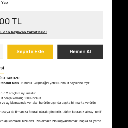
m Yap
,00 TL
L den başlayan taksitlerle!!
Sepete Ekle
Hemen Al
si
ÜST TAKOZU
Renault Mais
ürünüdür. Orijinalliğini yetkili Renault bayilerine teyit
enic 2
araçlara uyumludur.
ult parça kodları; 8200222463
e ve açıklamasında yer alan bu ürün dışında başka bir marka ve ürün
ıza ya da firmanıza faturalı olarak gönderilir. Lütfen faturasız almayı teklif
 ve açıklamaları bize aittir. İzin almaksızın kopyalanamaz, başka bir yerde