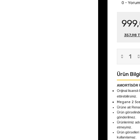
0 - Yoru
999
357,98 T
Ürün Bilgi
AMORTİSÖR 
Orijinal lisanslı
ettirebilirsiniz.
Megane 2 Sc
Ürüne ait Rena
Ürün görselind
gönderilmez.
Ürünlerimiz adın
etmeyiniz.
Ürün görselleri
kullanılamaz.