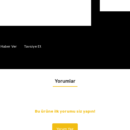
 Haber Ver
Tavsiye Et
Yorumlar
Bu ürüne ilk yorumu siz yapın!
Yorum Yaz