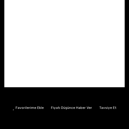
Fiyatı Düşünce Haber Ver
Tavsiye Et