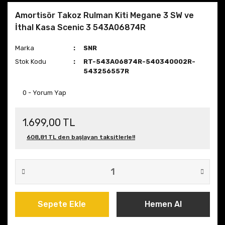
Amortisör Takoz Rulman Kiti Megane 3 SW ve
İthal Kasa Scenic 3 543A06874R
Marka
SNR
Stok Kodu
RT-543A06874R-540340002R-
543256557R
0 - Yorum Yap
1.699,00 TL
608,81 TL den başlayan taksitlerle!!
Sepete Ekle
Hemen Al