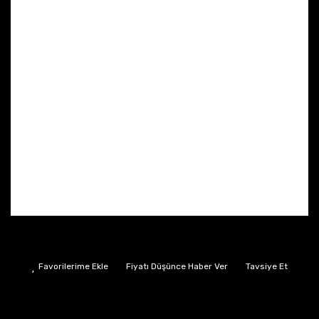
Fiyatı Düşünce Haber Ver
Tavsiye Et