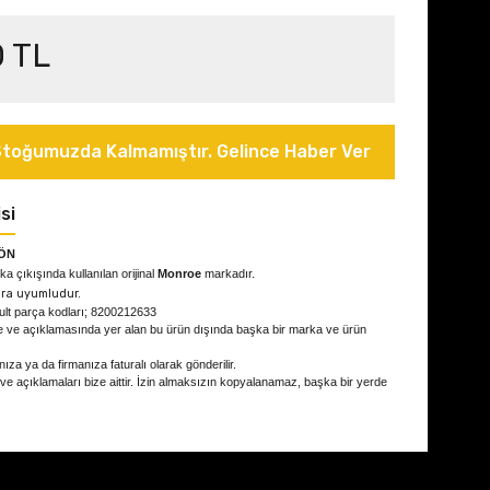
0 TL
toğumuzda Kalmamıştır. Gelince Haber Ver
si
ÖN
ka çıkışında kullanılan orijinal
Monroe
markadır.
ra uyumludur.
ult parça kodları; 8200212633
e ve açıklamasında yer alan bu ürün dışında başka bir marka ve ürün
ıza ya da firmanıza faturalı olarak gönderilir.
 ve açıklamaları bize aittir. İzin almaksızın kopyalanamaz, başka bir yerde