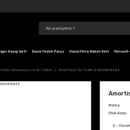
iger Kayışı Seti
Dacia Yedek Parça
Dacia Filtre Bakım Seti
Renault-
tisör, Direksiyon ve Ön Takım
Amortisör Ön Trafic 2 8200212633
Amorti
Marka
Stok Kodu
0 - Yoru