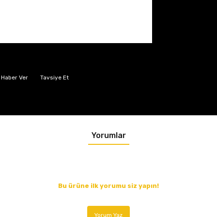
 Haber Ver
Tavsiye Et
Yorumlar
Bu ürüne ilk yorumu siz yapın!
Yorum Yaz