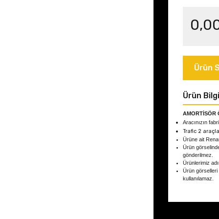
0,0
Ürün S
Ürün Bilgi
AMORTİSÖR 
Aracınızın fabri
Trafic 2
araçla
Ürüne ait Rena
Ürün görselind
gönderilmez.
Ürünlerimiz adın
Ürün görselleri
kullanılamaz.