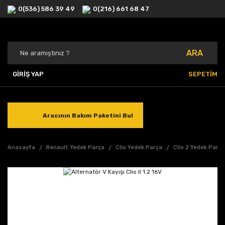
0(536) 586 39 49
0(216) 661 68 47
ARA
GİRİŞ YAP
SEPETİM
Aracının Bakım Paketini Bul
Anasayfa
Renault Yedek Parça
Clio Yedek Parça
Clio 2 Yedek Parç