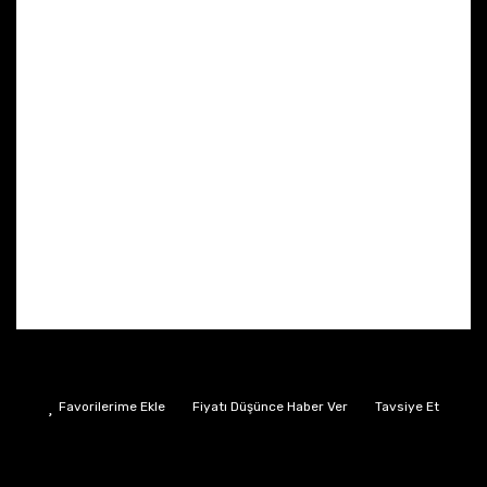
Fiyatı Düşünce Haber Ver
Tavsiye Et