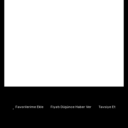
Fiyatı Düşünce Haber Ver
Tavsiye Et