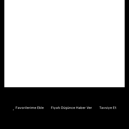
Fiyatı Düşünce Haber Ver
Tavsiye Et