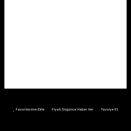
Fiyatı Düşünce Haber Ver
Tavsiye Et