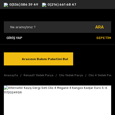
0(536) 586 39 49
0(216) 661 68 47
ARA
GİRİŞ YAP
SEPETİM
Aracının Bakım Paketini Bul
Anasayfa
Renault Yedek Parça
Clio Yedek Parça
Clio 4 Yedek Parç