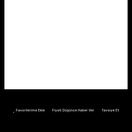
Fiyatı Düşünce Haber Ver
Tavsiye Et