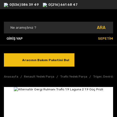
0(536) 586 39 49
0(216) 661 68 47
ARA
GİRİŞ YAP
SEPETİM
Aracının Bakım Paketini Bul
Anasayfa
Renault Yedek Parça
Trafic Yedek Parça
Triger, Devirdai