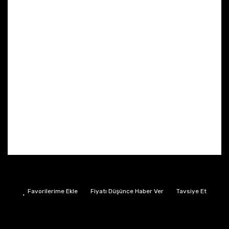
Fiyatı Düşünce Haber Ver
Tavsiye Et