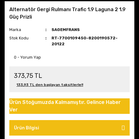
Alternatör Gergi Rulmanı Trafic 1.9 Laguna 2 1.9
Güç Prizli
Marka
SAGEMFRANS
Stok Kodu
RT-7700109450-8200190572-
20122
0 - Yorum Yap
373,75 TL
133,93 TL den başlayan taksitlerle!!
Ürün Stoğumuzda Kalmamıştır. Gelince Haber
Ver
Ürün Bilgisi