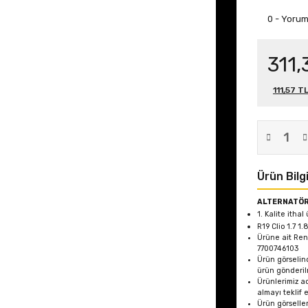
0 - Yoru
311,
111,57 T
Ürün Bilgi
ALTERNATÖR 
1. Kalite ithal
R19 Clio 1.7 1
Ürüne ait Re
7700746103
Ürün görselin
ürün gönderil
Ürünlerimiz ad
almayı teklif 
Ürün görseller