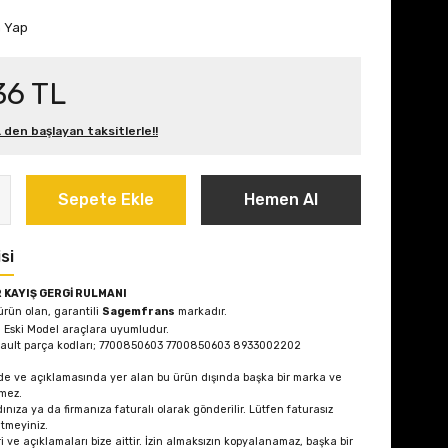
m Yap
36 TL
L den başlayan taksitlerle!!
Sepete Ekle
Hemen Al
si
KAYIŞ GERGİ RULMANI
 ürün olan, garantili
Sagemfrans
markadır.
.8 Eski Model
araçlara uyumludur.
nault parça kodları; 7700850603 7700850603 8933002202
de ve açıklamasında yer alan bu ürün dışında başka bir marka ve
mez.
ınıza ya da firmanıza faturalı olarak gönderilir. Lütfen faturasız
etmeyiniz.
i ve açıklamaları bize aittir. İzin almaksızın kopyalanamaz, başka bir