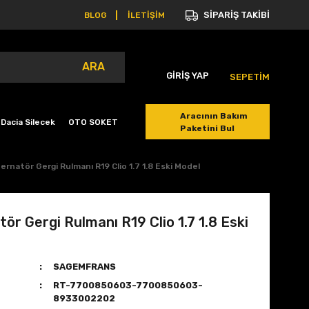
SİPARİŞ TAKİBİ
BLOG
İLETİŞİM
ARA
GİRİŞ YAP
SEPETİM
Aracının Bakım
Dacia Silecek
OTO SOKET
Paketini Bul
ternatör Gergi Rulmanı R19 Clio 1.7 1.8 Eski Model
tör Gergi Rulmanı R19 Clio 1.7 1.8 Eski
SAGEMFRANS
RT-7700850603-7700850603-
8933002202