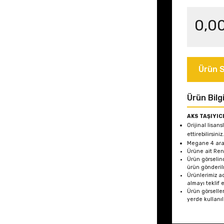
0,0
Ürün S
Ürün Bilgi
AKS TAŞIYIC
Orijinal lisans
ettirebilirsiniz.
Megane 4
ara
Ürüne ait Ren
Ürün görselin
ürün gönderil
Ürünlerimiz ad
almayı teklif 
Ürün görseller
yerde kullanı