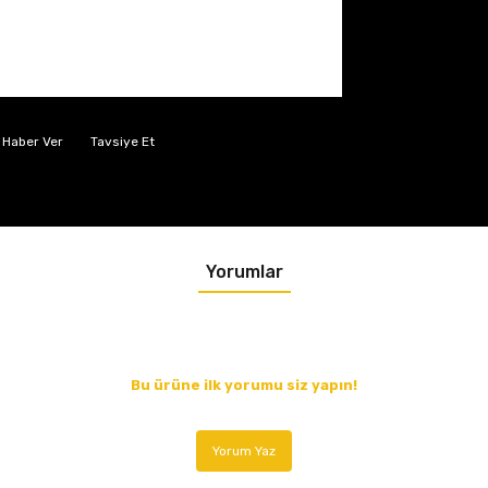
 Haber Ver
Tavsiye Et
Yorumlar
Bu ürüne ilk yorumu siz yapın!
Yorum Yaz