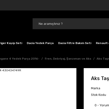
iger Kayışı Seti
Dacia Yedek Parça
Dacia Filtre Bakım Seti
Renault-
gane 4 Yedek Parça 2016-
Fren, Debriyaj, Şanzıman ve Aks
Aks Taş
Aks Ta
Marka
Stok Kodu
0 - Yoru