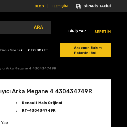
SİPARİŞ TAKİBİ
BLOG
İLETİŞİM
ARA
GİRİŞ YAP
SEPETİM
Aracının Bakım
Dacia Silecek
OTO SOKET
Paketini Bul
ıyıcı Arka Megane 4 430434749R
şıyıcı Arka Megane 4 430434749R
Renault Mais Orijinal
RT-430434749R
m Yap