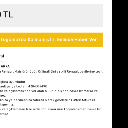
0 TL
toğumuzda Kalmamıştır. Gelince Haber Ver
si
I ARKA
lı Renault Mais ürünüdür. Orijinalliğini yetkili Renault bayilerine teyit
çlara uyumludur.
ault parça kodları; 430434749R
de ve açıklamasında yer alan bu ürün dışında başka bir marka ve
mez.
ınıza ya da firmanıza faturalı olarak gönderilir. Lütfen faturasız
etmeyiniz.
i ve açıklamaları bize aittir. İzin almaksızın kopyalanamaz, başka bir
lamaz.