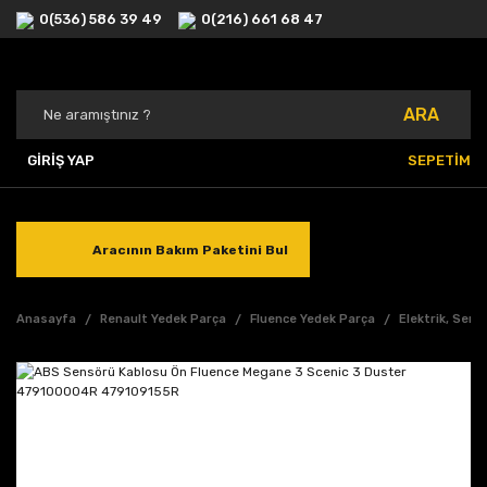
0(536) 586 39 49
0(216) 661 68 47
ARA
GİRİŞ YAP
SEPETİM
Aracının Bakım Paketini Bul
Anasayfa
Renault Yedek Parça
Fluence Yedek Parça
Elektrik, Sens