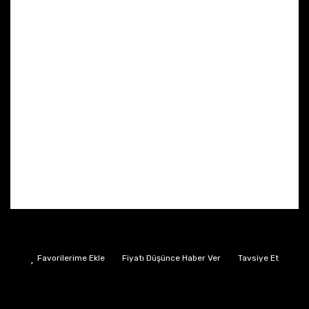
Fiyatı Düşünce Haber Ver
Tavsiye Et