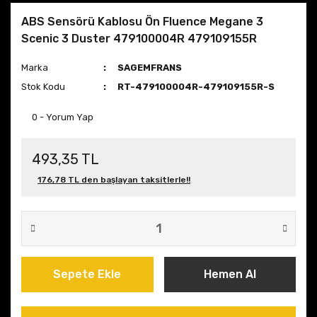
ABS Sensörü Kablosu Ön Fluence Megane 3
Scenic 3 Duster 479100004R 479109155R
Marka
SAGEMFRANS
Stok Kodu
RT-479100004R-479109155R-S
0 - Yorum Yap
493,35 TL
176,78 TL den başlayan taksitlerle!!
Sepete Ekle
Hemen Al