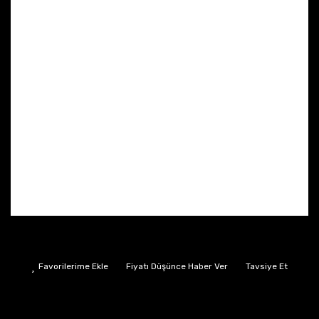
Fiyatı Düşünce Haber Ver
Tavsiye Et