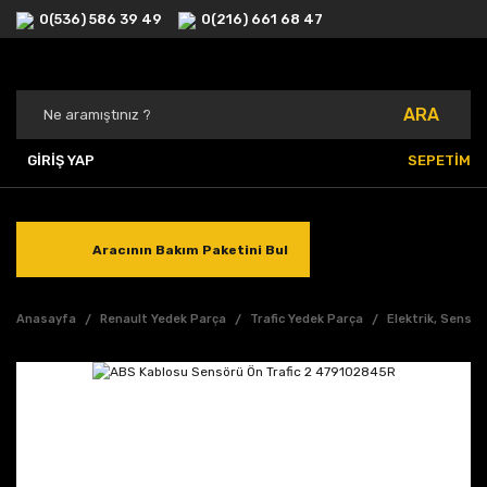
0(536) 586 39 49
0(216) 661 68 47
ARA
GİRİŞ YAP
SEPETİM
Aracının Bakım Paketini Bul
Anasayfa
Renault Yedek Parça
Trafic Yedek Parça
Elektrik, Sensör