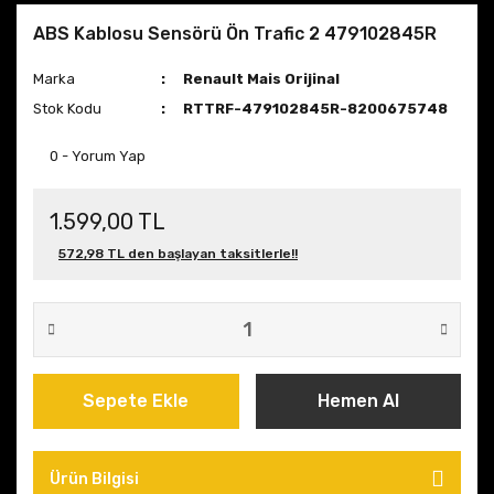
ABS Kablosu Sensörü Ön Trafic 2 479102845R
Marka
Renault Mais Orijinal
Stok Kodu
RTTRF-479102845R-8200675748
0 - Yorum Yap
1.599,00 TL
572,98 TL den başlayan taksitlerle!!
Sepete Ekle
Hemen Al
Ürün Bilgisi