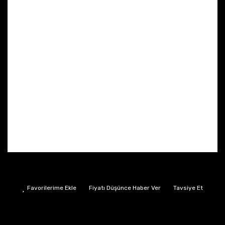
Fiyatı Düşünce Haber Ver
Tavsiye Et