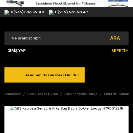
0(536) 586 39 49
0(216) 661 68 47
ARA
GİRİŞ YAP
SEPETİM
Aracının Bakım Paketini Bul
Anasayfa
Dacia Yedek Parça
Dokker Yedek Parça
Elektrik, Sensör,