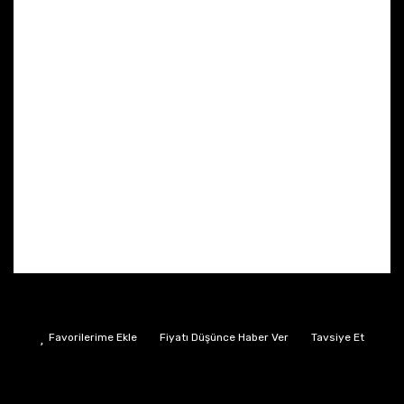
Fiyatı Düşünce Haber Ver
Tavsiye Et