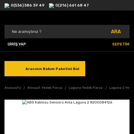
0(536) 586 39 49
0(216) 661 68 47
ARA
GİRİŞ YAP
SEPETİM
Aracının Bakım Paketini Bul
Anasayfa
Renault Yedek Parça
Laguna Yedek Parça
Laguna 2 Yede