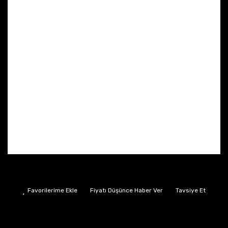
Fiyatı Düşünce Haber Ver
Tavsiye Et