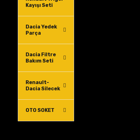
Kayışı Seti
Dacia Yedek
Parça
Dacia Filtre
Bakım Seti
Renault-
Dacia Silecek
OTO SOKET