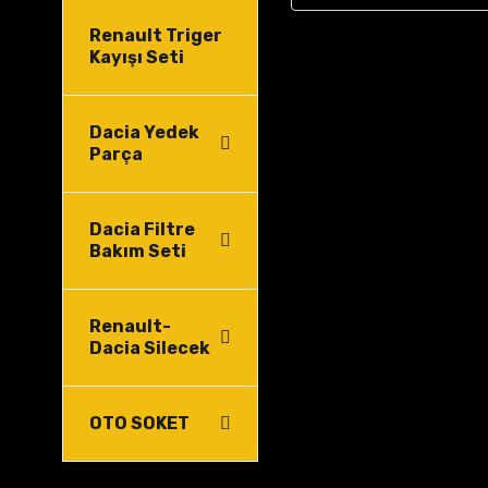
Renault Triger
Kayışı Seti
Dacia Yedek
Parça
Dacia Filtre
Bakım Seti
Renault-
Dacia Silecek
OTO SOKET