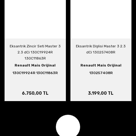
Eksantrik Zincir Seti Master 3
Eksantrik Dişlisi Master 3 2.3
2.3 dCi 130C19924R
dCi 130257408R
130C11863R
Renault Mais Orijinal
Renault Mais Orijinal
130C19924R 130C11863R
130257408R
6.750,00 TL
3.199,00 TL