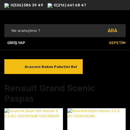
0(536) 586 39 49
0(216) 661 68 47
ARA
GİRİŞ YAP
SEPETİM
Aracının Bakım Paketini Bul
Renault Grand Scenic
Paspas