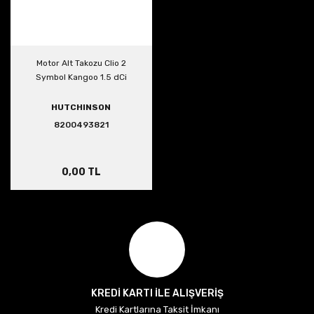
Motor Alt Takozu Clio 2
Symbol Kangoo 1.5 dCi
HUTCHINSON
8200493821
0,00 TL
KREDİ KARTI İLE ALIŞVERİŞ
Kredi Kartlarına Taksit İmkanı