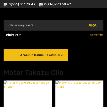
0(536) 586 39 49
0(216) 661 68 47
ARA
GİRİŞ YAP
SEPETİM
Aracının Bakım Paketini Bul
Motor Takozu Clio