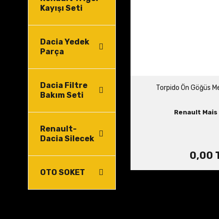
Kayışı Seti
Dacia Yedek
Parça
Dacia Filtre
Torpido Ön Göğüs M
Bakım Seti
Renault Mais 
Renault-
Dacia Silecek
0,00 
OTO SOKET