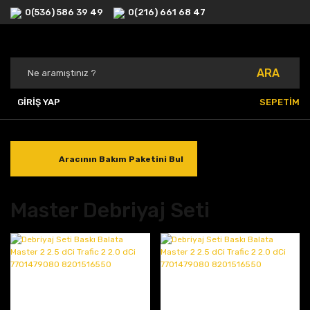
0(536) 586 39 49
0(216) 661 68 47
ARA
GİRİŞ YAP
SEPETİM
Aracının Bakım Paketini Bul
Master Debriyaj Seti