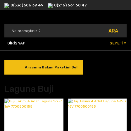
0(536) 586 39 49
0(216) 661 68 47
ARA
GİRİŞ YAP
SEPETİM
Aracının Bakım Paketini Bul
Laguna Buji