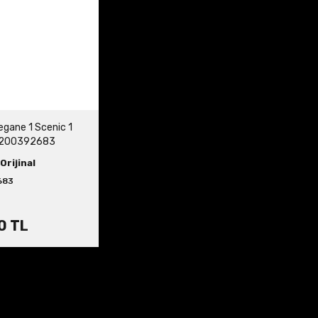
egane 1 Scenic 1
 8200392683
Orijinal
683
0 TL