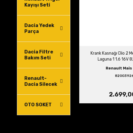
Kayışı Seti
Dacia Yedek
Parça
Dacia Filtre
Krank Kasnağı Clio 2 M
Bakım Seti
Laguna 1 1.6 16V
Renault Mais 
8200392
Renault-
Dacia Silecek
2.699,0
OTO SOKET