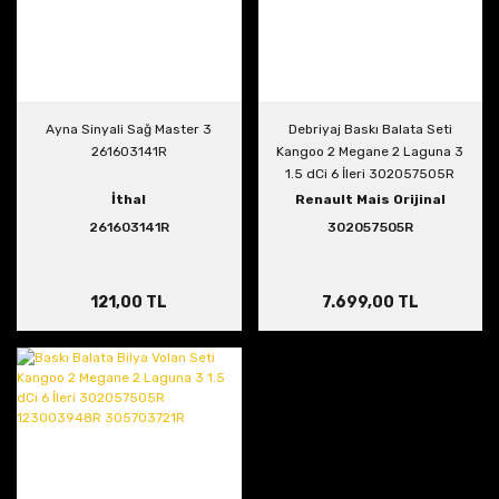
Ayna Sinyali Sağ Master 3
Debriyaj Baskı Balata Seti
261603141R
Kangoo 2 Megane 2 Laguna 3
1.5 dCi 6 İleri 302057505R
İthal
Renault Mais Orijinal
261603141R
302057505R
121,00 TL
7.699,00 TL