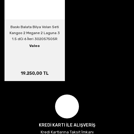
Baskı Balata Bilya Volan Seti
Kangoo 2 Megane 2 Laguna 3
1.5 dCi 6 İleri 302057505R
123003948R 305703721R
Valeo
19.250,00 TL
KREDİ KARTI İLE ALIŞVERİŞ
Kredi Kartlarına Taksit İmkanı