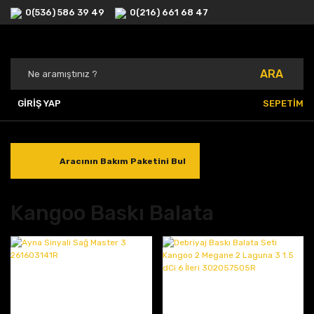
0(536) 586 39 49
0(216) 661 68 47
ARA
GİRİŞ YAP
SEPETİM
Aracının Bakım Paketini Bul
Kangoo Baskı Balata