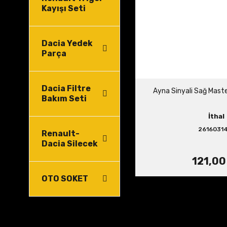
Kayışı Seti
Dacia Yedek
Parça
Dacia Filtre
Ayna Sinyali Sağ Mast
Bakım Seti
İthal
2616031
Renault-
Dacia Silecek
121,00
OTO SOKET