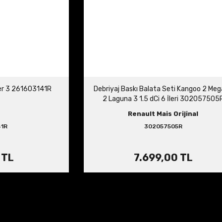
er 3 261603141R
Debriyaj Baskı Balata Seti Kangoo 2 Me
2 Laguna 3 1.5 dCi 6 İleri 302057505
Renault Mais Orijinal
41R
302057505R
 TL
7.699,00 TL