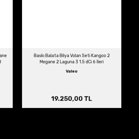
gane
Baskı Balata Bilya Volan Seti Kangoo 2
R
Megane 2 Laguna 3 1.5 dCi 6 İleri
302057505R 123003948R 305703721R
Valeo
19.250,00 TL