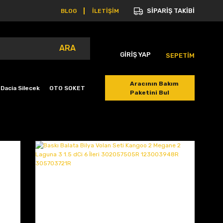
SİPARİŞ TAKİBİ
BLOG
İLETİŞİM
ARA
GİRİŞ YAP
SEPETİM
Aracının Bakım
Dacia Silecek
OTO SOKET
Paketini Bul