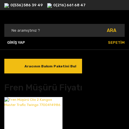
0(536) 586 39 49
0(216) 661 68 47
ARA
GİRİŞ YAP
SEPETİM
Aracının Bakım Paketini Bul
Fren Müşürü Fiyatı