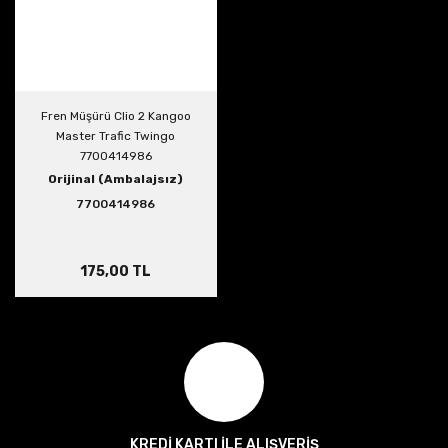
Fren Müşürü Clio 2 Kangoo
Master Trafic Twingo
7700414986
Orijinal (Ambalajsız)
7700414986
175,00 TL
KREDİ KARTI İLE ALIŞVERİŞ